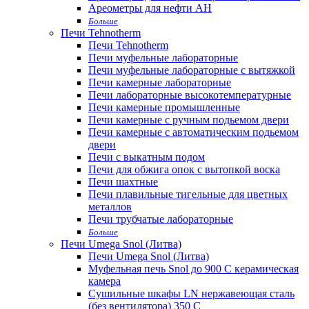
Ареометры для нефти АН
Больше
Печи Tehnotherm
Печи Tehnotherm
Печи муфельные лабораторные
Печи муфельные лабораторные с вытяжкой
Печи камерные лабораторные
Печи лабораторные высокотемпературные
Печи камерные промышленные
Печи камерные с ручным подьемом двери
Печи камерные с автоматическим подьемом
двери
Печи с выкатным подом
Печи для обжига опок с вытопкой воска
Печи шахтные
Печи плавильные тигельные для цветных
металлов
Печи трубчатые лабораторные
Больше
Печи Umega Snol (Литва)
Печи Umega Snol (Литва)
Муфельная печь Snol до 900 С керамическая
камера
Сушильные шкафы LN нержавеющая сталь
(без вентилятора) 350 С