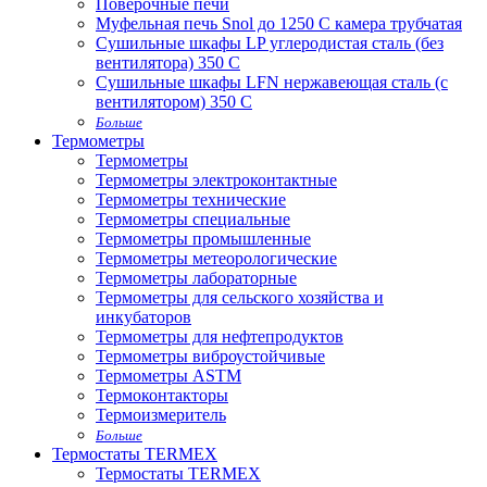
Поверочные печи
Муфельная печь Snol до 1250 С камера трубчатая
Сушильные шкафы LP углеродистая сталь (без
вентилятора) 350 С
Сушильные шкафы LFN нержавеющая сталь (с
вентилятором) 350 С
Больше
Термометры
Термометры
Термометры электроконтактные
Термометры технические
Термометры специальные
Термометры промышленные
Термометры метеорологические
Термометры лабораторные
Термометры для сельского хозяйства и
инкубаторов
Термометры для нефтепродуктов
Термометры виброустойчивые
Термометры ASTM
Термоконтакторы
Термоизмеритель
Больше
Термостаты TERMEX
Термостаты TERMEX