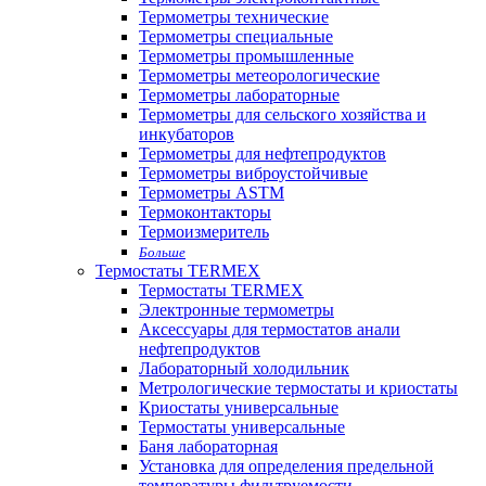
Термометры технические
Термометры специальные
Термометры промышленные
Термометры метеорологические
Термометры лабораторные
Термометры для сельского хозяйства и
инкубаторов
Термометры для нефтепродуктов
Термометры виброустойчивые
Термометры ASTM
Термоконтакторы
Термоизмеритель
Больше
Термостаты TERMEX
Термостаты TERMEX
Электронные термометры
Аксессуары для термостатов анали
нефтепродуктов
Лабораторный холодильник
Метрологические термостаты и криостаты
Криостаты универсальные
Термостаты универсальные
Баня лабораторная
Установка для определения предельной
температуры фильтруемости