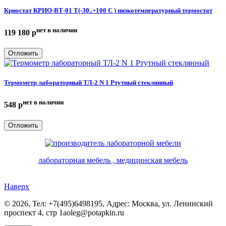
Криостат КРИО-ВТ-01 Т(-30..+100 С ) низкотемпературный термостат
нет в наличии
119 180
p
Отложить
Термометр лабораторный ТЛ-2 N 1 Ртутный стеклянный
нет в наличии
548
p
Отложить
лабораторная мебель , медицинская мебель
Наверх
©
2026, Тел:
+7(495)6498195
,
Адрес:
Москва, ул. Ленинский
проспект 4, стр 1а
oleg@potapkin.ru