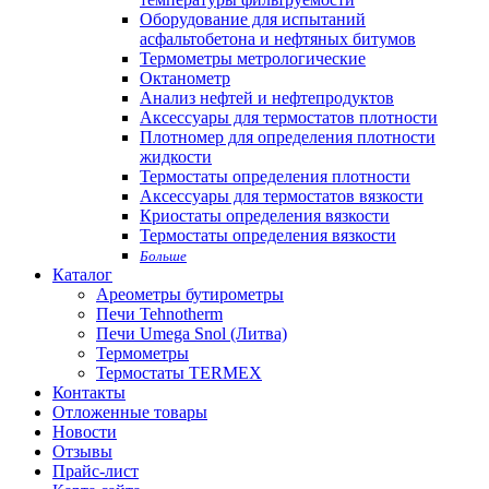
Оборудование для испытаний
асфальтобетона и нефтяных битумов
Термометры метрологические
Октанометр
Анализ нефтей и нефтепродуктов
Аксессуары для термостатов плотности
Плотномер для определения плотности
жидкости
Термостаты определения плотности
Аксессуары для термостатов вязкости
Криостаты определения вязкости
Термостаты определения вязкости
Больше
Каталог
Ареометры бутирометры
Печи Tehnotherm
Печи Umega Snol (Литва)
Термометры
Термостаты TERMEX
Контакты
Отложенные товары
Новости
Отзывы
Прайс-лист