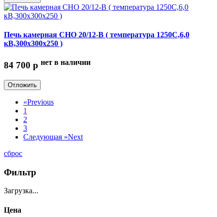
Печь камерная СНО 20/12-В ( температура 1250С,6,0
кВ,300х300х250 )
нет в наличии
84 700
p
Отложить
«
Previous
1
2
3
Следующая »
Next
сброс
Фильтр
Загрузка...
Цена