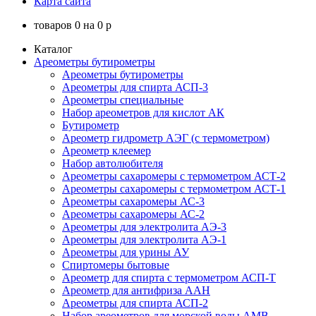
Карта сайта
товаров
0
на
0
p
Каталог
Ареометры бутирометры
Ареометры бутирометры
Ареометры для спирта АСП-3
Ареометры специальные
Набор ареометров для кислот АК
Бутирометр
Ареометр гидрометр АЭГ (с термометром)
Ареометр клеемер
Набор автолюбителя
Ареометры сахаромеры с термометром АСТ-2
Ареометры сахаромеры с термометром АСТ-1
Ареометры сахаромеры АС-3
Ареометры сахаромеры АС-2
Ареометры для электролита АЭ-3
Ареометры для электролита АЭ-1
Ареометры для урины АУ
Спиртомеры бытовые
Ареометр для спирта с термометром АСП-Т
Ареометр для антифриза ААН
Ареометры для спирта АСП-2
Набор ареометров для морской воды АМВ