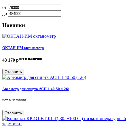
от
до
Новинки
ОКТАН-ИМ октанометр
нет в наличии
43 170
p
Отложить
Ареометр для спирта АСП-1 40-50 (126)
нет в наличии
Отложить