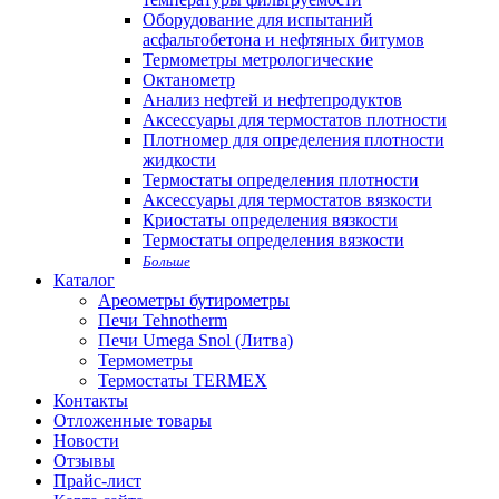
Оборудование для испытаний
асфальтобетона и нефтяных битумов
Термометры метрологические
Октанометр
Анализ нефтей и нефтепродуктов
Аксессуары для термостатов плотности
Плотномер для определения плотности
жидкости
Термостаты определения плотности
Аксессуары для термостатов вязкости
Криостаты определения вязкости
Термостаты определения вязкости
Больше
Каталог
Ареометры бутирометры
Печи Tehnotherm
Печи Umega Snol (Литва)
Термометры
Термостаты TERMEX
Контакты
Отложенные товары
Новости
Отзывы
Прайс-лист