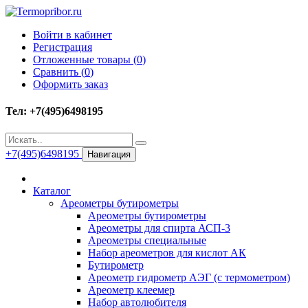
Войти в кабинет
Регистрация
Отложенные товары (
0
)
Сравнить (
0
)
Оформить заказ
Тел: +7(495)6498195
+7(495)6498195
Навигация
Каталог
Ареометры бутирометры
Ареометры бутирометры
Ареометры для спирта АСП-3
Ареометры специальные
Набор ареометров для кислот АК
Бутирометр
Ареометр гидрометр АЭГ (с термометром)
Ареометр клеемер
Набор автолюбителя