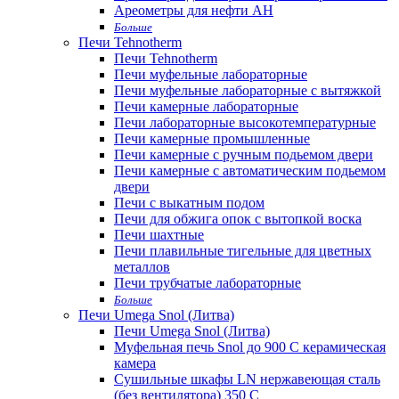
Ареометры для нефти АН
Больше
Печи Tehnotherm
Печи Tehnotherm
Печи муфельные лабораторные
Печи муфельные лабораторные с вытяжкой
Печи камерные лабораторные
Печи лабораторные высокотемпературные
Печи камерные промышленные
Печи камерные с ручным подьемом двери
Печи камерные с автоматическим подьемом
двери
Печи с выкатным подом
Печи для обжига опок с вытопкой воска
Печи шахтные
Печи плавильные тигельные для цветных
металлов
Печи трубчатые лабораторные
Больше
Печи Umega Snol (Литва)
Печи Umega Snol (Литва)
Муфельная печь Snol до 900 С керамическая
камера
Сушильные шкафы LN нержавеющая сталь
(без вентилятора) 350 С