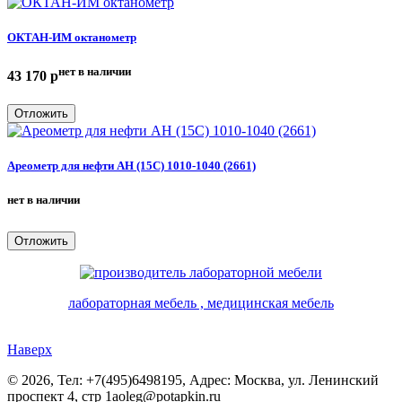
ОКТАН-ИМ октанометр
нет в наличии
43 170
p
Отложить
Ареометр для нефти АН (15С) 1010-1040 (2661)
нет в наличии
Отложить
лабораторная мебель , медицинская мебель
Наверх
©
2026, Тел:
+7(495)6498195
,
Адрес:
Москва, ул. Ленинский
проспект 4, стр 1а
oleg@potapkin.ru