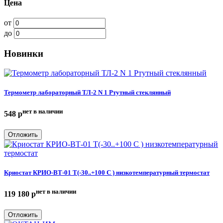
Цена
от
до
Новинки
Термометр лабораторный ТЛ-2 N 1 Ртутный стеклянный
нет в наличии
548
p
Отложить
Криостат КРИО-ВТ-01 Т(-30..+100 С ) низкотемпературный термостат
нет в наличии
119 180
p
Отложить