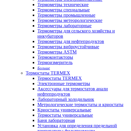
Термометры технические
Термометры специальные
Термометры промышленные
Термометры метеорологические
Термометры лабораторные
Термометры для сельского хозяйства и
инкубаторов
Термометры для нефтепродуктов
Термометры виброустойчивые
Термометры ASTM
Термоконтакторы
Термоизмеритель
Больше
Термостаты TERMEX
Термостаты TERMEX
Электронные термометры
Аксессуары для термостатов анали
нефтепродуктов
Лабораторный холодильник
Метрологические термостаты и криостаты
Криостаты универсальные
Термостаты универсальные
Баня лабораторная
Установка для определения предельной
температуры фильтруемости