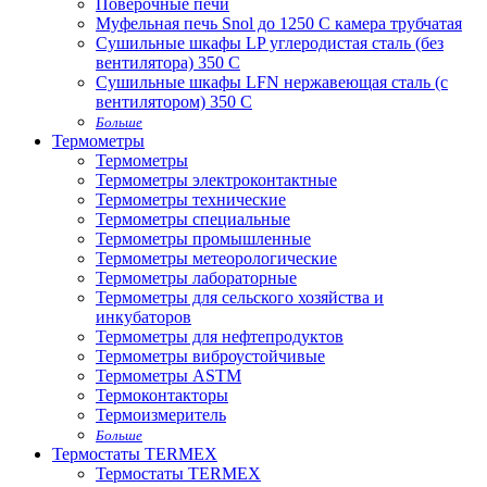
Поверочные печи
Муфельная печь Snol до 1250 С камера трубчатая
Сушильные шкафы LP углеродистая сталь (без
вентилятора) 350 С
Сушильные шкафы LFN нержавеющая сталь (с
вентилятором) 350 С
Больше
Термометры
Термометры
Термометры электроконтактные
Термометры технические
Термометры специальные
Термометры промышленные
Термометры метеорологические
Термометры лабораторные
Термометры для сельского хозяйства и
инкубаторов
Термометры для нефтепродуктов
Термометры виброустойчивые
Термометры ASTM
Термоконтакторы
Термоизмеритель
Больше
Термостаты TERMEX
Термостаты TERMEX