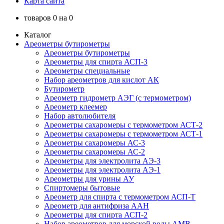
Карта сайта
товаров
0
на
0
Каталог
Ареометры бутирометры
Ареометры бутирометры
Ареометры для спирта АСП-3
Ареометры специальные
Набор ареометров для кислот АК
Бутирометр
Ареометр гидрометр АЭГ (с термометром)
Ареометр клеемер
Набор автолюбителя
Ареометры сахаромеры с термометром АСТ-2
Ареометры сахаромеры с термометром АСТ-1
Ареометры сахаромеры АС-3
Ареометры сахаромеры АС-2
Ареометры для электролита АЭ-3
Ареометры для электролита АЭ-1
Ареометры для урины АУ
Спиртомеры бытовые
Ареометр для спирта с термометром АСП-Т
Ареометр для антифриза ААН
Ареометры для спирта АСП-2
Набор ареометров для морской воды АМВ