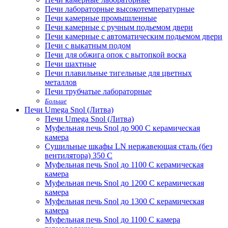
Печи лабораторные высокотемпературные
Печи камерные промышленные
Печи камерные с ручным подьемом двери
Печи камерные с автоматическим подьемом двери
Печи с выкатным подом
Печи для обжига опок с вытопкой воска
Печи шахтные
Печи плавильные тигельные для цветных
металлов
Печи трубчатые лабораторные
Больше
Печи Umega Snol (Литва)
Печи Umega Snol (Литва)
Муфельная печь Snol до 900 С керамическая
камера
Сушильные шкафы LN нержавеющая сталь (без
вентилятора) 350 С
Муфельная печь Snol до 1100 С керамическая
камера
Муфельная печь Snol до 1200 С керамическая
камера
Муфельная печь Snol до 1300 С керамическая
камера
Муфельная печь Snol до 1100 С камера