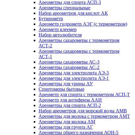
Ареометры для спирта АСП-3
Ареометры специальные
Набор ареометров для кислот АК
Бутирометр
Ареометр гидрометр АЭГ (с термометром)
Ареометр клеемер
Набор автолюбителя
Ареометры сахаромеры с термометром
АСТ-2
Ареометры сахаромеры с термометром
АСТ-1
Ареометры сахаромеры АС-3
Ареометры сахаромеры АС-2
Ареометры для электролита АЭ-3
Ареометры для электролита АЭ-1
Ареометры для урины АУ
Спиртомеры бытовые
Ареометр для спирта с термометром АСП-Т
Ареометр для антифриза ААН
Ареометры для спирта АСП-2
Набор ареометров для морской воды АМВ
Ареометры для молока с термометром АМТ
Ареометры для молока АМ
Ареометры для грунта АГ
Ареометры общего назначения АОН-5