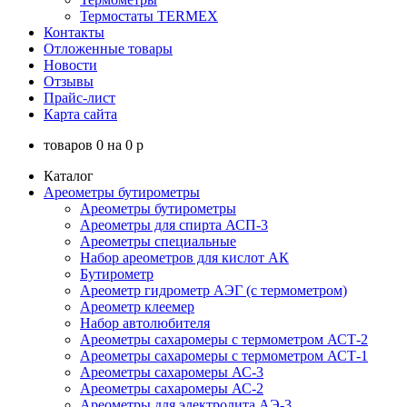
Термостаты TERMEX
Контакты
Отложенные товары
Новости
Отзывы
Прайс-лист
Карта сайта
товаров
0
на
0
p
Каталог
Ареометры бутирометры
Ареометры бутирометры
Ареометры для спирта АСП-3
Ареометры специальные
Набор ареометров для кислот АК
Бутирометр
Ареометр гидрометр АЭГ (с термометром)
Ареометр клеемер
Набор автолюбителя
Ареометры сахаромеры с термометром АСТ-2
Ареометры сахаромеры с термометром АСТ-1
Ареометры сахаромеры АС-3
Ареометры сахаромеры АС-2
Ареометры для электролита АЭ-3