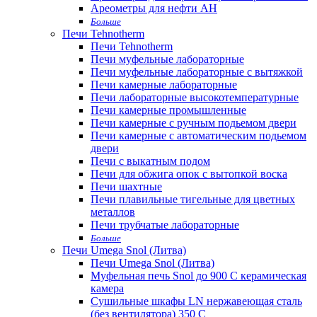
Ареометры для нефти АН
Больше
Печи Tehnotherm
Печи Tehnotherm
Печи муфельные лабораторные
Печи муфельные лабораторные с вытяжкой
Печи камерные лабораторные
Печи лабораторные высокотемпературные
Печи камерные промышленные
Печи камерные с ручным подьемом двери
Печи камерные с автоматическим подьемом
двери
Печи с выкатным подом
Печи для обжига опок с вытопкой воска
Печи шахтные
Печи плавильные тигельные для цветных
металлов
Печи трубчатые лабораторные
Больше
Печи Umega Snol (Литва)
Печи Umega Snol (Литва)
Муфельная печь Snol до 900 С керамическая
камера
Сушильные шкафы LN нержавеющая сталь
(без вентилятора) 350 С