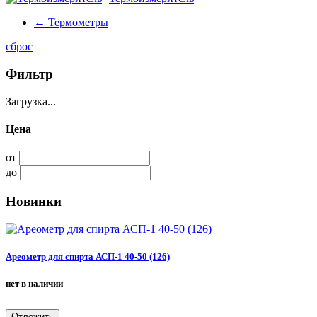
←
Термометры
сброс
Фильтр
Загрузка...
Цена
от
до
Новинки
Ареометр для спирта АСП-1 40-50 (126)
нет в наличии
Отложить