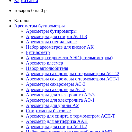
Карта сайта
товаров
0
на
0
p
Каталог
Ареометры бутирометры
Ареометры бутирометры
Ареометры для спирта АСП-3
Ареометры специальные
Набор ареометров для кислот АК
Бутирометр
Ареометр гидрометр АЭГ (с термометром)
Ареометр клеемер
Набор автолюбителя
Ареометры сахаромеры с термометром АСТ-2
Ареометры сахаромеры с термометром АСТ-1
Ареометры сахаромеры АС-3
Ареометры сахаромеры АС-2
Ареометры для электролита АЭ-3
Ареометры для электролита АЭ-1
Ареометры для урины АУ
Спиртомеры бытовые
Ареометр для спирта с термометром АСП-Т
Ареометр для антифриза ААН
Ареометры для спирта АСП-2
Набор ареометров для морской воды АМВ