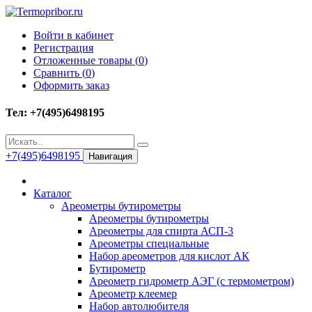
Войти в кабинет
Регистрация
Отложенные товары (
0
)
Сравнить (
0
)
Оформить заказ
Тел: +7(495)6498195
+7(495)6498195
Навигация
Каталог
Ареометры бутирометры
Ареометры бутирометры
Ареометры для спирта АСП-3
Ареометры специальные
Набор ареометров для кислот АК
Бутирометр
Ареометр гидрометр АЭГ (с термометром)
Ареометр клеемер
Набор автолюбителя