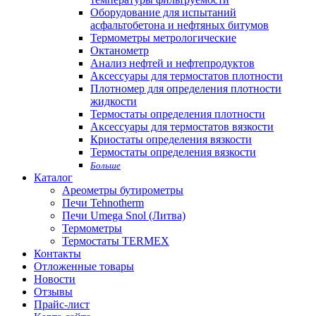
Оборудование для испытаний
асфальтобетона и нефтяных битумов
Термометры метрологические
Октанометр
Анализ нефтей и нефтепродуктов
Аксессуары для термостатов плотности
Плотномер для определения плотности
жидкости
Термостаты определения плотности
Аксессуары для термостатов вязкости
Криостаты определения вязкости
Термостаты определения вязкости
Больше
Каталог
Ареометры бутирометры
Печи Tehnotherm
Печи Umega Snol (Литва)
Термометры
Термостаты TERMEX
Контакты
Отложенные товары
Новости
Отзывы
Прайс-лист