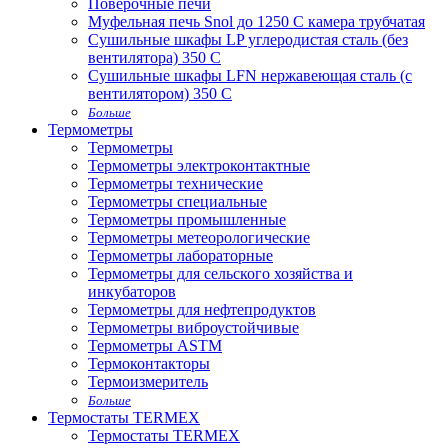
Поверочные печи
Муфельная печь Snol до 1250 С камера трубчатая
Сушильные шкафы LP углеродистая сталь (без
вентилятора) 350 С
Сушильные шкафы LFN нержавеющая сталь (с
вентилятором) 350 С
Больше
Термометры
Термометры
Термометры электроконтактные
Термометры технические
Термометры специальные
Термометры промышленные
Термометры метеорологические
Термометры лабораторные
Термометры для сельского хозяйства и
инкубаторов
Термометры для нефтепродуктов
Термометры виброустойчивые
Термометры ASTM
Термоконтакторы
Термоизмеритель
Больше
Термостаты TERMEX
Термостаты TERMEX