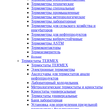
Термометры технические
Термометры специальные
Термометры промышленные
Термометры метеорологические
Термометры лабораторные
Термометры для сельского хозяйства и
инкубаторов
Термометры для нефтепродуктов
Термометры виброустойчивые
Термометры ASTM
Термоконтакторы
Термоизмеритель
Больше
Термостаты TERMEX
Термостаты TERMEX
Электронные термометры
Аксессуары для термостатов анали
нефтепродуктов
Лабораторный холодильник
Метрологические термостаты и криостаты
Криостаты универсальные
Термостаты универсальные
Баня лабораторная
Установка для определения предельной
температуры фильтруемости