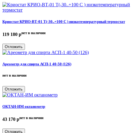
Криостат КРИО-ВТ-01 Т(-30..+100 С ) низкотемпературный термостат
нет в наличии
119 180
p
Отложить
Ареометр для спирта АСП-1 40-50 (126)
нет в наличии
Отложить
ОКТАН-ИМ октанометр
нет в наличии
43 170
p
Отложить