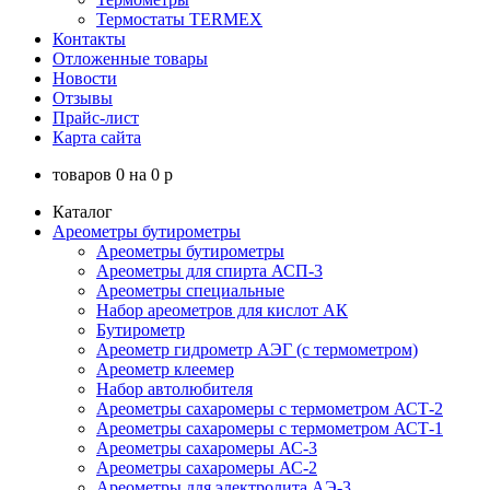
Термостаты TERMEX
Контакты
Отложенные товары
Новости
Отзывы
Прайс-лист
Карта сайта
товаров
0
на
0
p
Каталог
Ареометры бутирометры
Ареометры бутирометры
Ареометры для спирта АСП-3
Ареометры специальные
Набор ареометров для кислот АК
Бутирометр
Ареометр гидрометр АЭГ (с термометром)
Ареометр клеемер
Набор автолюбителя
Ареометры сахаромеры с термометром АСТ-2
Ареометры сахаромеры с термометром АСТ-1
Ареометры сахаромеры АС-3
Ареометры сахаромеры АС-2
Ареометры для электролита АЭ-3