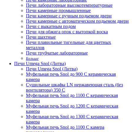
Печи лабораторные высокотемпературные
Печи камерные промышленные
Печи камерные с ручным подьемом двери
Печи камерные с автоматическим подьемом двери
Печи с выкатным подом
Печи для обжига опок с вытопкой воска
Печи шахтные
Печи плавильные тигельные для цветных
металлов
Печи трубчатые лабораторные
Больше
Печи Umega Snol (Литва)
Печи Umega Snol (Литва)
Муфельная печь Snol до 900 С керамическая
камера
Сушильные шкафы LN нержавеющая сталь (без
вентилятора) 350 С
Муфельная печь Snol до 1100 С керамическая
камера
Муфельная печь Snol до 1200 С керамическая
камера
Муфельная печь Snol до 1300 С керамическая
камера
Муфельная печь Snol до 1100 С камера