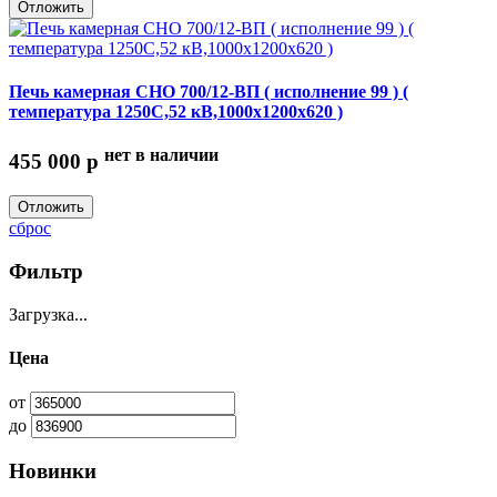
Отложить
Печь камерная СНО 700/12-ВП ( исполнение 99 ) (
температура 1250С,52 кВ,1000х1200х620 )
нет в наличии
455 000
p
Отложить
сброс
Фильтр
Загрузка...
Цена
от
до
Новинки