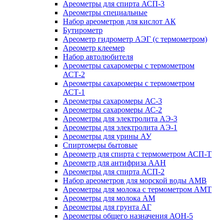
Ареометры для спирта АСП-3
Ареометры специальные
Набор ареометров для кислот АК
Бутирометр
Ареометр гидрометр АЭГ (с термометром)
Ареометр клеемер
Набор автолюбителя
Ареометры сахаромеры с термометром
АСТ-2
Ареометры сахаромеры с термометром
АСТ-1
Ареометры сахаромеры АС-3
Ареометры сахаромеры АС-2
Ареометры для электролита АЭ-3
Ареометры для электролита АЭ-1
Ареометры для урины АУ
Спиртомеры бытовые
Ареометр для спирта с термометром АСП-Т
Ареометр для антифриза ААН
Ареометры для спирта АСП-2
Набор ареометров для морской воды АМВ
Ареометры для молока с термометром АМТ
Ареометры для молока АМ
Ареометры для грунта АГ
Ареометры общего назначения АОН-5